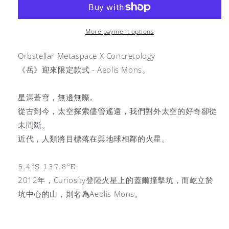
Aeolis
Aeolis
Mons
Mons
(
(
More payment options
夜
夜
光
光
Orbstellar Metaspace X Concretology
限
限
《岳》迎來限定款式 - Aeolis Mons。
定
定
)
)
星滿蒼穹，無邊無際。
從古到今，太空探索儘管遙遠，我們對外太空的好奇卻從
未間斷。
近代，人類將目標落在與地球相鄰的火星。
𝟻.𝟺°𝚂 𝟷𝟹𝟽.𝟾°𝙴
2012年，Curiosity登陸火星上的蓋爾撞擊坑，而屹立於
坑中心的山，則名為Aeolis Mons。