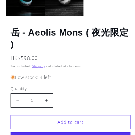
岳 - Aeolis Mons ( 夜光限定
)
Regular
HK$598.00
price
Tax included.
Shipping
calculated at checkout.
Low stock: 4 left
Quantity
Decrease
Increase
quantity
quantity
for
for
Add to cart
岳
岳
-
-