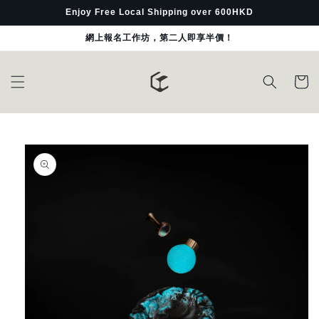
Skip to
Enjoy Free Local Shipping over 600HKD
content
網上報名工作坊，第二人即享半價！
Cart
Skip to
product
information