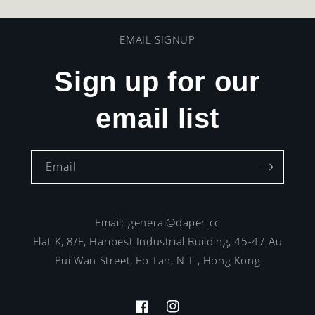
EMAIL SIGNUP
Sign up for our
email list
Email
Email: general@daper.cc
Flat K, 8/F, Haribest Industrial Building, 45-47 Au
Pui Wan Street, Fo Tan, N.T., Hong Kong
Facebook
Instagram